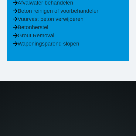
Afvalwater behandelen
Beton reinigen of voorbehandelen
Vuurvast beton verwijderen
Betonherstel
Grout Removal
Wapeningsparend slopen
OPENSTAANDE VACATURES